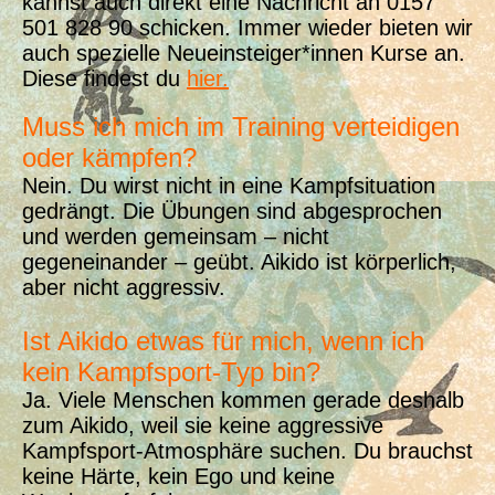
kannst auch direkt eine Nachricht an 0157
501 828 90 schicken. Immer wieder bieten wir
auch spezielle Neueinsteiger*innen Kurse an.
Diese findest du
hier.
Muss ich mich im Training verteidigen
oder kämpfen?
Nein. Du wirst nicht in eine Kampfsituation
gedrängt. Die Übungen sind abgesprochen
und werden gemeinsam – nicht
gegeneinander – geübt. Aikido ist körperlich,
aber nicht aggressiv.
Ist Aikido etwas für mich, wenn ich
kein Kampfsport-Typ bin?
Ja. Viele Menschen kommen gerade deshalb
zum Aikido, weil sie keine aggressive
Kampfsport-Atmosphäre suchen. Du brauchst
keine Härte, kein Ego und keine