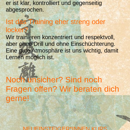
er ist klar, kontrolliert und gegenseitig
abgesprochen.
Ist das Training eher streng oder
locker?
Wir trainieren konzentriert und respektvoll,
aber ohne Drill und ohne Einschüchterung.
Eine gute Atmosphäre ist uns wichtig, damit
Lernen möglich ist.
Noch unsicher? Sind noch
Fragen offen? Wir beraten dich
gerne!
NEUEINSTEIGER*INNEN KURS