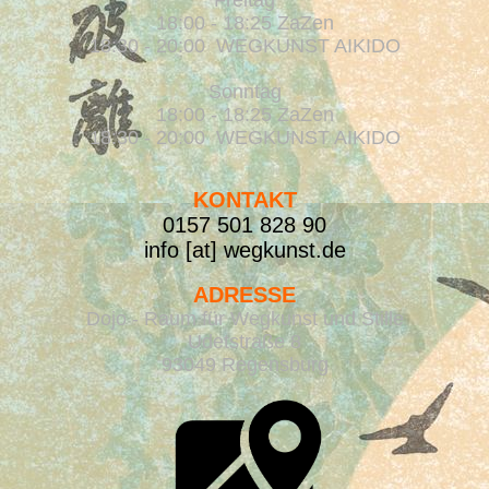
18:00 - 18:25 ZaZen
18:30 - 20:00 WEGKUNST AIKIDO
Sonntag
18:00 - 18:25 ZaZen
18:30 - 20:00 WEGKUNST AIKIDO
KONTAKT
0157 501 828 90
info [at] wegkunst.de
ADRESSE
Dojo - Raum für Wegkunst und Stille
Udetstraße 8
93049 Regensburg